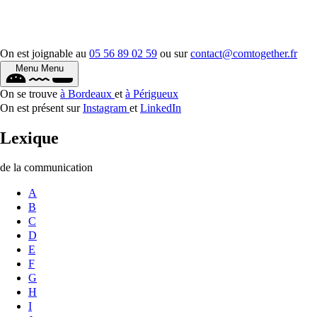
On est joignable au
05 56 89 02 59
ou sur
contact@comtogether.fr
Menu
Menu
On se trouve
à Bordeaux
et
à Périgueux
On est présent sur
Instagram
et
LinkedIn
Lexique
de la communication
A
B
C
D
E
F
G
H
I