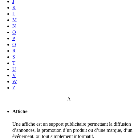
J
K
L
M
N
O
P
Q
R
S
T
U
V
W
Z
A
Affiche
Une affiche est un support publicitaire permettant la diffusion
d’annonces, la promotion d’un produit ou d’une marque, d’un
événement, ou tout simplement informatif.