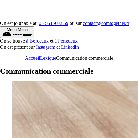
On est joignable au
05 56 89 02 59
ou sur
contact@comtogether.fr
Menu
Menu
On se trouve
à Bordeaux
et
à Périgueux
On est présent sur
Instagram
et
LinkedIn
Accueil
Lexique
Communication commerciale
Communication commerciale