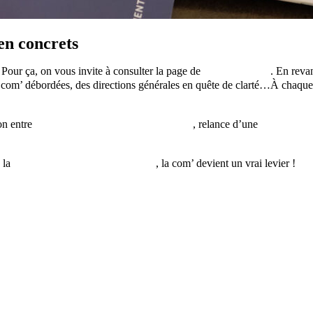
ien concrets
Pour ça, on vous invite à consulter la page de
nos références
. En reva
es com’ débordées, des directions générales en quête de clarté…À chaque 
ion entre
communication interne et externe
, relance d’une
stratégie éd
 la
direction de la communication
, la com’ devient un vrai levier !