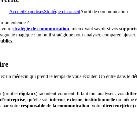
Accueil
Expertises
Stratégie et conseil
Audit de communication
qu’on entende ?
r votre
stratégie de communication
, mieux vaut savoir si vos
support
 baguette magique : un outil stratégique pour analyser, comparer, ajuster.
publics
.
ire
z un médecin qui prend le temps de vous écouter. On entre dans le détail
n
(print et
digitaux
) racontent vraiment. Il faut tout analyser : vos
diffé
d’entreprise
, qu’elle soit
interne
,
externe
,
institutionnelle
ou même
s par votre
responsable de la communication
, votre
directeur(trice)