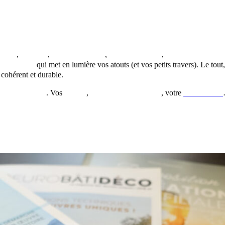
ation
,
intranet
,
réseaux sociaux
,
relations-presse
,
e-réputation, affi
omparative
qui met en lumière vos atouts (et vos petits travers). Le tout,
 cohérent et durable.
ation adaptée
. Vos
visuels
,
votre journal interne
, votre
site internet