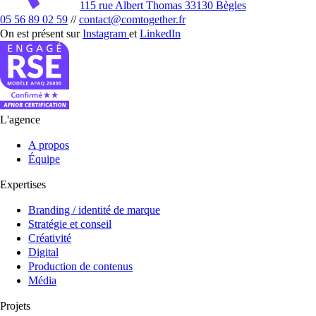
115 rue Albert Thomas 33130 Bègles
05 56 89 02 59
//
contact@comtogether.fr
On est présent sur
Instagram
et
LinkedIn
L'agence
A propos
Équipe
Expertises
Branding / identité de marque
Stratégie et conseil
Créativité
Digital
Production de contenus
Média
Projets