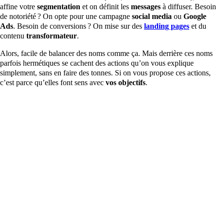
affine votre
segmentation
et on définit les
messages
à diffuser. Besoin
de notoriété ? On opte pour une campagne
social media
ou
Google
Ads
. Besoin de conversions ? On mise sur des
landing pages
et du
contenu
transformateur
.
Alors, facile de balancer des noms comme ça. Mais derrière ces noms
parfois hermétiques se cachent des actions qu’on vous explique
simplement, sans en faire des tonnes. Si on vous propose ces actions,
c’est parce qu’elles font sens avec
vos objectifs
.
Pi
Des actions de communication concrètes, pas de
l’esbroufe
Vo
su
L’idée, c’est de
lancer une campagne
qui fonctionne maintenant,
jo
pas dans six mois. Cela peut prendre plusieurs formes :
cl
Une campagne
emailing
personnalisée pour fidéliser vos
U
clients.
un
Une campagne
publicitaire
sur
Meta ads
ou
U
référencement payant
avec un bon mix de bannières et de
On
ciblage.