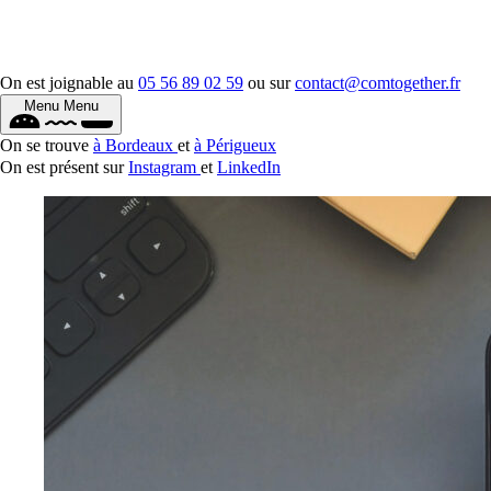
On est joignable au
05 56 89 02 59
ou sur
contact@comtogether.fr
Menu
Menu
On se trouve
à Bordeaux
et
à Périgueux
On est présent sur
Instagram
et
LinkedIn