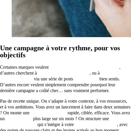
Une campagne à votre rythme, pour vos
objectifs
Certaines marques veulent
faire connaître un nouveau produit
,
d’autres cherchent à
réengager leur base CRM
, ou à
attirer de
nouveaux clients
via une série de posts
social media
bien sentis.
D’autres encore veulent simplement comprendre pourquoi leur
dernière campagne a coûté cher… sans vraiment performer.
Pas de recette unique. On s’adapte à votre contexte, à vos ressources,
et à vos ambitions. Vous avez un lancement à faire dans deux semaines
? On monte une
campagne digitale
rapide, ciblée, efficace. Vous avez
un
plan d’action
plus large sur six mois ? On structure une
stratégie
de communication
qui s’intègre à votre
stratégie d’entreprise
, avec
des points de passage clairs et des leviers activés au bon moment.