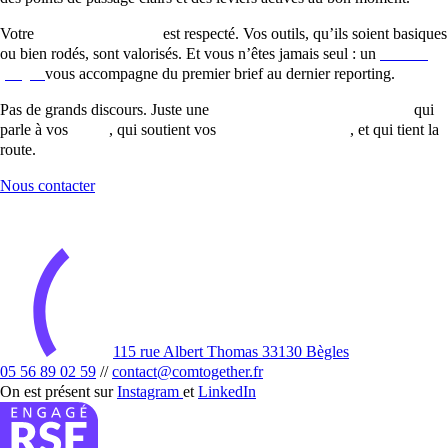
Votre
budget marketing
est respecté. Vos outils, qu’ils soient basiques
ou bien rodés, sont valorisés. Et vous n’êtes jamais seul : un
chef de
projet
vous accompagne du premier brief au dernier reporting.
Pas de grands discours. Juste une
campagne de communication
qui
parle à vos
cibles
, qui soutient vos
objectifs marketing
, et qui tient la
route.
Nous contacter
115 rue Albert Thomas 33130 Bègles
05 56 89 02 59
//
contact@comtogether.fr
On est présent sur
Instagram
et
LinkedIn