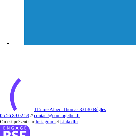
115 rue Albert Thomas 33130 Bègles
05 56 89 02 59
//
contact@comtogether.fr
On est présent sur
Instagram
et
LinkedIn