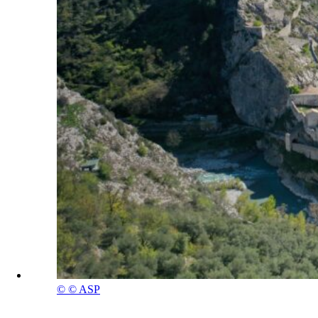
©
© ASP