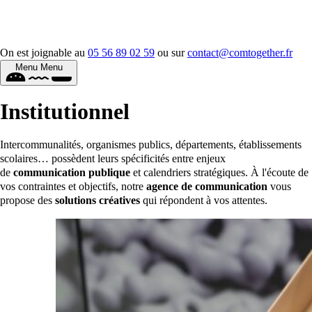
On est joignable au
05 56 89 02 59
ou sur
contact@comtogether.fr
Menu
Menu
Institu
tionnel
Intercommunalités, organismes publics, départements, établissements
scolaires… possèdent leurs spécificités entre enjeux
de
communication publique
et calendriers stratégiques. À l'écoute de
vos contraintes et objectifs, notre
agence de communication
vous
propose des
solutions créatives
qui répondent à vos attentes.