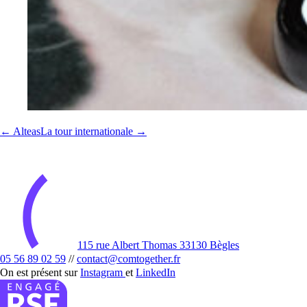
← Alteas
La tour internationale →
115 rue Albert Thomas 33130 Bègles
05 56 89 02 59
//
contact@comtogether.fr
On est présent sur
Instagram
et
LinkedIn