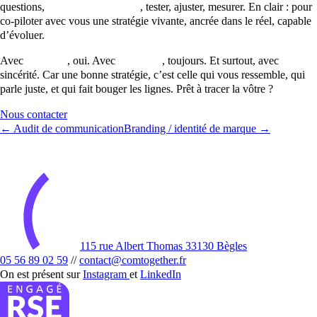
questions,
affiner les messages
, tester, ajuster, mesurer. En clair : pour
co-piloter avec vous une stratégie vivante, ancrée dans le réel, capable
d’évoluer.
Avec
méthode
, oui. Avec
créativité
, toujours. Et surtout, avec
sincérité. Car une bonne stratégie, c’est celle qui vous ressemble, qui
parle juste, et qui fait bouger les lignes. Prêt à tracer la vôtre ?
Nous contacter
← Audit de communication
Branding / identité de marque →
115 rue Albert Thomas 33130 Bègles
05 56 89 02 59
//
contact@comtogether.fr
On est présent sur
Instagram
et
LinkedIn