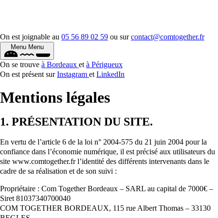
On est joignable au
05 56 89 02 59
ou sur
contact@comtogether.fr
Menu
Menu
On se trouve
à Bordeaux
et
à Périgueux
On est présent sur
Instagram
et
LinkedIn
Mentions légales
1. PRÉSENTATION DU SITE.
En vertu de l’article 6 de la loi n° 2004-575 du 21 juin 2004 pour la
confiance dans l’économie numérique, il est précisé aux utilisateurs du
site www.comtogether.fr l’identité des différents intervenants dans le
cadre de sa réalisation et de son suivi :
Propriétaire : Com Together Bordeaux – SARL au capital de 7000€ –
Siret 81037340700040
COM TOGETHER BORDEAUX, 115 rue Albert Thomas – 33130
BEGLES