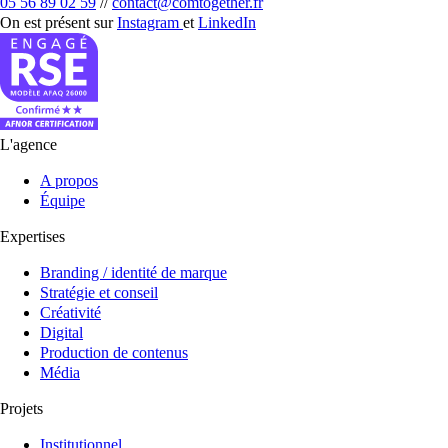
05 56 89 02 59
//
contact@comtogether.fr
On est présent sur
Instagram
et
LinkedIn
L'agence
A propos
Équipe
Expertises
Branding / identité de marque
Stratégie et conseil
Créativité
Digital
Production de contenus
Média
Projets
Institutionnel