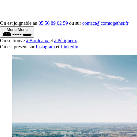
On est joignable au
05 56 89 02 59
ou sur
contact@comtogether.fr
Menu
Menu
On se trouve
à Bordeaux
et
à Périgueux
On est présent sur
Instagram
et
LinkedIn