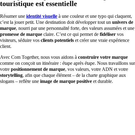
touristique est essentielle
Résumer une
identité visuelle
à une couleur et une typo qui claquent,
c’est la jouer petit. Une destination doit développer tout un
univers de
marque
, nourri par une personnalité forte, des valeurs assumées et une
promesse de marque
claire. C’est ce qui permet de
fidéliser
vos
visiteurs, séduire vos
clients potentiels
et créer une vraie expérience
client.
Avec Com Together, nous vous aidons à
construire votre marque
comme on conçoit un itinéraire : étape après étape. Nous travaillons sur
votre
positionnement de marque
, vos valeurs, votre ADN et votre
storytelling
, afin que chaque élément – de la charte graphique aux
slogans – reflète une
image de marque positive
et durable.
L
Une méthodologie immersive et participative
v
Pour
construire une plateforme de marque
touristique, on se
S
met presque à la place d’un visiteur qui prépare son séjour.
co
D’abord, nous commençons par analyser le terrain :
étude de
to
marché
, perception actuelle de votre destination, forces et