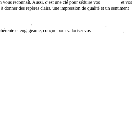
on vous reconnaît. Aussi, c’est une clé pour séduire vos
prospects
et vos
de à donner des repères clairs, une impression de qualité et un sentiment
res touristiques
:
offices de tourisme intercommunaux
,
syndicats
ohérente et engageante, conçue pour valoriser vos
richesses locales
,