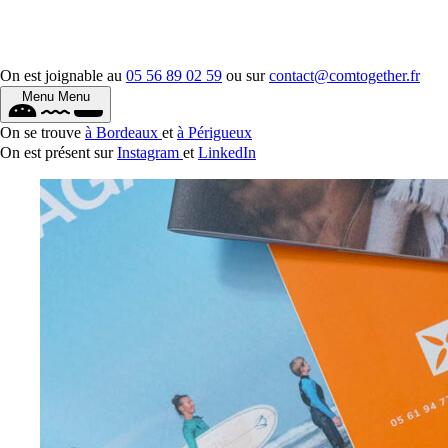
On est joignable au
05 56 89 02 59
ou sur
contact@comtogether.fr
Menu
Menu
On se trouve
à Bordeaux
et
à Périgueux
On est présent sur
Instagram
et
LinkedIn