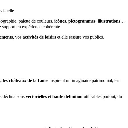
 visuelle
pographie, palette de couleurs,
icônes
,
pictogrammes
,
illustrations
…
 support en expérience cohérente.
ements
, vos
activités de loisirs
et elle rassure vos publics.
s, les
châteaux de la Loire
inspirent un imaginaire patrimonial, les
es déclinaisons
vectorielles
et
haute définition
utilisables partout, du