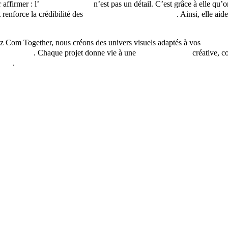
affirmer : l’
identité visuelle
n’est pas un détail. C’est grâce à elle qu’
 renforce la crédibilité des
professionnels du tourisme
. Ainsi, elle ai
ez Com Together, nous créons des univers visuels adaptés à vos
structu
ouristique
. Chaque projet donne vie à une
identité visuelle
créative, c
bles
.