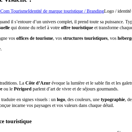
l
Com Tourisme
Identité de marque touristique / Branding
Logo / identité
t quand il s’entoure d’un univers complet, il prend toute sa puissance. Ty
suelle
qui donne du relief à votre
offre touristique
et transforme chaque
pagne vos
offices de tourisme
, vos
structures touristiques
, vos
héberg
.
traditions. La
Côte d’Azur
évoque la lumière et le sable fin et les galet
re
ou le
Périgord
parlent d’art de vivre et de séjours gourmands.
 traduire en signes visuels : un
logo
, des couleurs, une
typographie
, d
onçue incarne vos paysages et vos valeurs dans chaque détail.
ce touristique