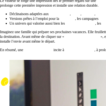
Le visiteur se forge une impression dès le premier regard sur une
broc
prolonge cette première impression et installe une relation durable.
Déclinaisons adaptées aux
sites internet
,
flyers
,
affiches
,
magaz
Versions prêtes à l’emploi pour la
billetterie
, les campagnes
soci
Un univers qui valorise aussi bien les
activités nautiques
, les
vi
Imaginez une famille qui prépare ses prochaines vacances. Elle feuillet
la destination. Avant même de cliquer sur «
Réservez votre séjour
», e
installe l’envie avant même le départ.
En résumé, une
identité cohérente
incite à
réserver un séjour
, à prol