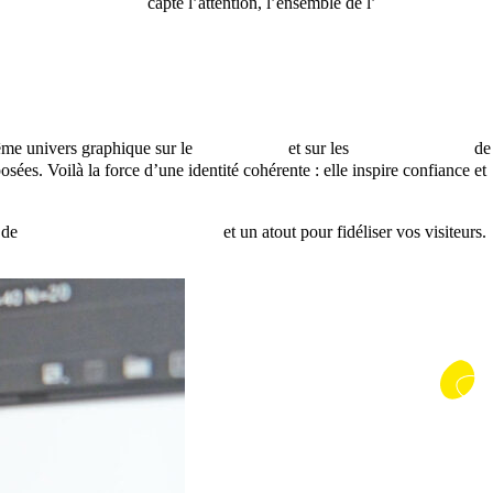
ogo dans le tourisme
capte l’attention, l’ensemble de l’
identité visuelle
les
ême univers graphique sur le
site internet
et sur les
réseaux sociaux
de
posées. Voilà la force d’une identité cohérente : elle inspire confiance et
r de
développement touristique
et un atout pour fidéliser vos visiteurs.