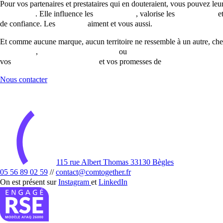
Pour vos partenaires et prestataires qui en douteraient, vous pouvez leur 
vacanciers
. Elle influence les
réservations
, valorise les
prestataires
et
de confiance. Les
touristes
aiment et vous aussi.
Et comme aucune marque, aucun territoire ne ressemble à un autre, ch
d’initiative
,
bureaux d’information
ou
agences de développement t
vos
programmes de tourisme
et vos promesses de
vacances inoublia
Nous contacter
115 rue Albert Thomas 33130 Bègles
05 56 89 02 59
//
contact@comtogether.fr
On est présent sur
Instagram
et
LinkedIn