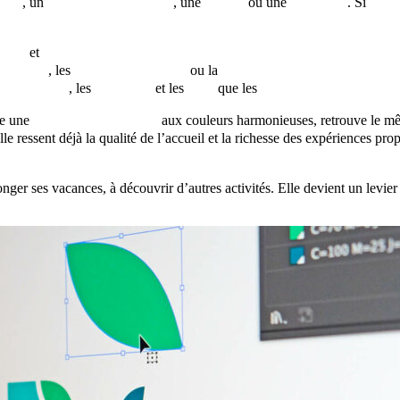
hure
, un
magazine touristique
, une
affiche
ou une
page web
. Si
un l
ines
et
programmes touristiques
al media
, les
guides touristiques
ou la
signalétique
sites guidées
, les
campings
et les
gîtes
que les
destinations patrimonia
te une
brochure touristique
aux couleurs harmonieuses, retrouve le m
lle ressent déjà la qualité de l’accueil et la richesse des expériences pro
onger ses vacances, à découvrir d’autres activités. Elle devient un levie