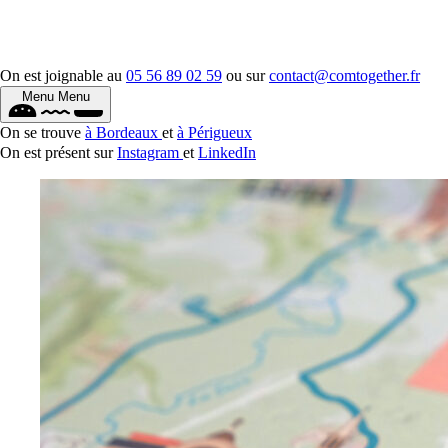
On est joignable au
05 56 89 02 59
ou sur
contact@comtogether.fr
Menu
Menu
On se trouve
à Bordeaux
et
à Périgueux
On est présent sur
Instagram
et
LinkedIn