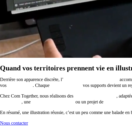
Quand vos territoires prennent vie en illust
Derrière son apparence discrète, l’
illustration dans le tourisme
accompa
vos
sites internet
. Chaque
image illustrant
vos supports devient un re
Chez Com Together, nous réalisons des
illustrations créatives
, adapté
touristique
, une
newsletter interactive
ou un projet de
tourisme dur
En résumé, une illustration réussie, c’est un peu comme une balade en b
Nous contacter