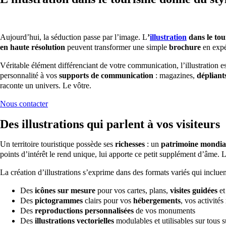
Aujourd’hui, la séduction passe par l’image. L
’
illustration
dans le to
en haute résolution
peuvent transformer une simple
brochure
en expé
Véritable élément différenciant de votre communication, l’illustration est
personnalité à vos
supports de communication
: magazines,
dépliant
raconte un univers. Le vôtre.
Nous contacter
Des illustrations qui parlent à vos visiteurs
Un territoire touristique possède ses
richesses
: un
patrimoine mondia
points d’intérêt le rend unique, lui apporte ce petit supplément d’âme. L
La création d’illustrations s’exprime dans des formats variés qui incluen
Des
icônes sur mesure
pour vos cartes, plans,
visites guidées
e
Des
pictogrammes
clairs pour vos
hébergements
, vos activités
Des
reproductions personnalisées
de vos monuments
Des
illustrations vectorielles
modulables et utilisables sur tous 