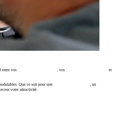
l entre vos
brochures touristiques
, vos
campagnes publicitaires
et
t modulables. Que ce soit pour une
affiche grand format
, un
plan
cent votre attractivité.