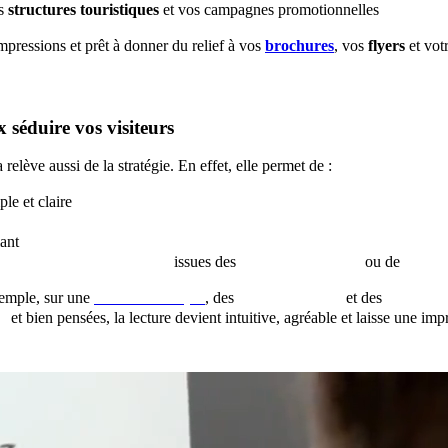
os
structures touristiques
et vos campagnes promotionnelles
impressions et prêt à donner du relief à vos
brochures
, vos
flyers
et vot
 séduire vos visiteurs
a relève aussi de la stratégie. En effet, elle permet de :
le et claire
s touristiques
iant
tographies libres de droit
issues des
banques d’images
ou de
l’IA (I
exemple, sur une
carte touristique
, des
icônes créatives
et des
pictogram
es
et bien pensées, la lecture devient intuitive, agréable et laisse une im