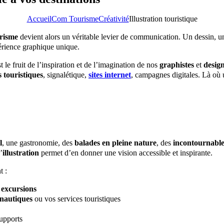
Accueil
Com Tourisme
Créativité
Illustration touristique
urisme
devient alors un véritable levier de communication. Un dessin, 
rience graphique unique.
 le fruit de l’inspiration et de l’imagination de nos
graphistes
et
desig
s touristiques
, signalétique,
sites internet
, campagnes digitales. Là où u
l
, une gastronomie, des
balades en pleine nature
, des
incontournable
’
illustration
permet d’en donner une vision accessible et inspirante.
t :
t
excursions
nautiques
ou vos services touristiques
supports