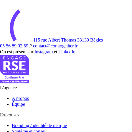
115 rue Albert Thomas 33130 Bègles
05 56 89 02 59
//
contact@comtogether.fr
On est présent sur
Instagram
et
LinkedIn
L'agence
A propos
Équipe
Expertises
Branding / identité de marque
Stratégie et conseil