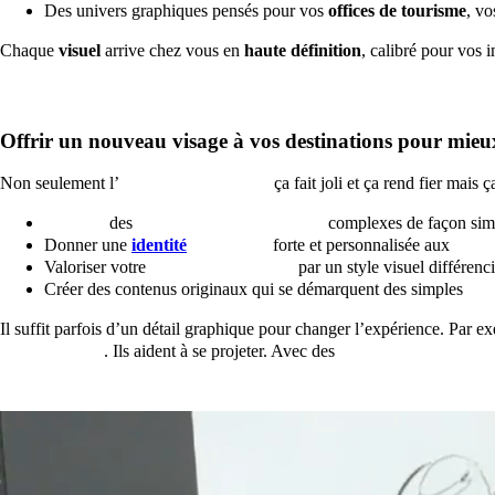
Des univers graphiques pensés pour vos
offices de tourisme
, v
Chaque
visuel
arrive chez vous en
haute définition
, calibré pour vos 
Offrir un nouveau visage à vos destinations pour mieux
Non seulement l’
illustration tourisme
ça fait joli et ça rend fier mais ç
Illustrer
des
informations touristiques
complexes de façon simp
Donner une
identité
graphique
forte et personnalisée aux
offre
Valoriser votre
marque touristique
par un style visuel différenc
Créer des contenus originaux qui se démarquent des simples
pho
Il suffit parfois d’un détail graphique pour changer l’expérience. Par 
hébergements
. Ils aident à se projeter. Avec des
illustrations original