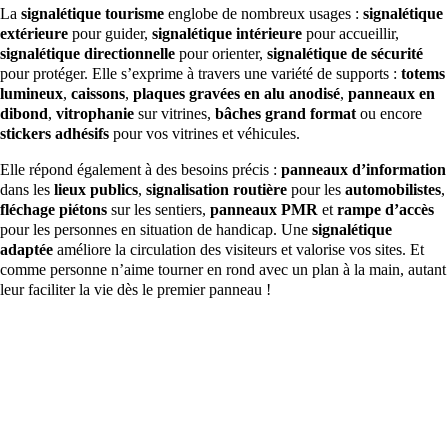
La
signalétique tourisme
englobe de nombreux usages :
signalétique
extérieure
pour guider,
signalétique intérieure
pour accueillir,
signalétique directionnelle
pour orienter,
signalétique de sécurité
pour protéger. Elle s’exprime à travers une variété de supports :
totems
lumineux
,
caissons
,
plaques gravées en alu anodisé
,
panneaux en
dibond
,
vitrophanie
sur vitrines,
bâches grand format
ou encore
stickers adhésifs
pour vos vitrines et véhicules.
Elle répond également à des besoins précis :
panneaux d’information
dans les
lieux publics
,
signalisation routière
pour les
automobilistes
,
fléchage piétons
sur les sentiers,
panneaux PMR
et
rampe d’accès
pour les personnes en situation de handicap. Une
signalétique
adaptée
améliore la circulation des visiteurs et valorise vos sites. Et
comme personne n’aime tourner en rond avec un plan à la main, autant
leur faciliter la vie dès le premier panneau !
L
s
La signalétique comme levier stratégique
No
Plus qu’un outil pratique, la
signalisation touristique
participe à
es