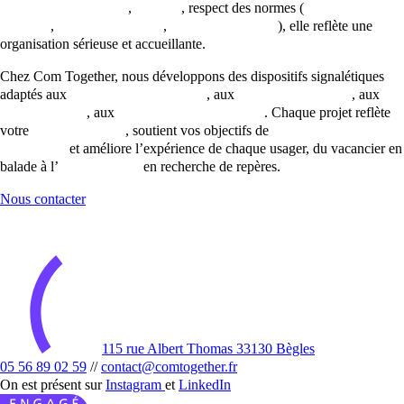
cohérence graphique
,
lisibilité
, respect des normes (
sécurité-
incendie
,
sorties de secours
,
accessibilité PMR
), elle reflète une
organisation sérieuse et accueillante.
Chez Com Together, nous développons des dispositifs signalétiques
adaptés aux
structures touristiques
, aux
centres historiques
, aux
parcs naturels
, aux
lieux recevant du public
. Chaque projet reflète
votre
identité visuelle
, soutient vos objectifs de
développement
touristique
et améliore l’expérience de chaque usager, du vacancier en
balade à l’
automobiliste
en recherche de repères.
Nous contacter
115 rue Albert Thomas 33130 Bègles
05 56 89 02 59
//
contact@comtogether.fr
On est présent sur
Instagram
et
LinkedIn