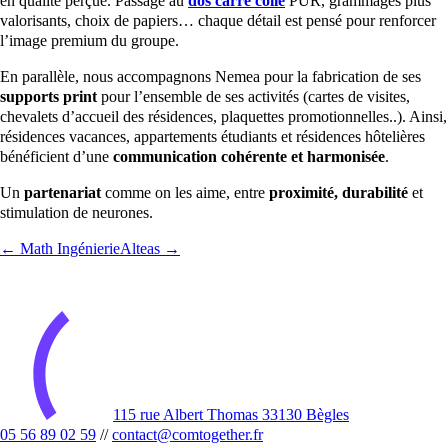
en qualité perçue. Passage au
dos carré collé
PUR, grammages plus
valorisants, choix de papiers… chaque détail est pensé pour renforcer
l’image premium du groupe.
En parallèle, nous accompagnons Nemea pour la fabrication de ses
supports print
pour l’ensemble de ses activités (cartes de visites,
chevalets d’accueil des résidences, plaquettes promotionnelles..). Ainsi,
résidences vacances, appartements étudiants et résidences hôtelières
bénéficient d’une
communication cohérente et harmonisée
.
Un
partenariat
comme on les aime, entre
proximité, durabilité
et
stimulation de neurones.
← Math Ingénierie
Alteas →
115 rue Albert Thomas 33130 Bègles
05 56 89 02 59
//
contact@comtogether.fr