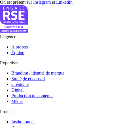
On est présent sur
Instagram
et
LinkedIn
L'agence
A propos
Équipe
Expertises
Branding / identité de marque
Stratégie et conseil
Créativité
Digital
Production de contenus
Média
Projets
Institutionnel