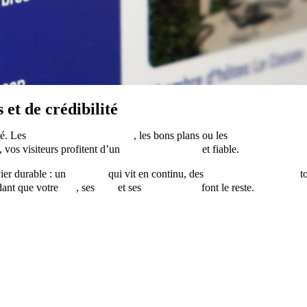
et de crédibilité
té. Les
dernières informations
, les bons plans ou les
nouveaux article
, vos visiteurs profitent d’un
contenu attractif
et fiable.
ier durable : un
site web
qui vit en continu, des
contenus éditoriaux
t
ndant que votre
site
, ses
flux
et ses
agrégateurs
font le reste.