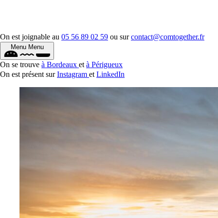
On est joignable au
05 56 89 02 59
ou sur
contact@comtogether.fr
Menu
Menu
On se trouve
à Bordeaux
et
à Périgueux
On est présent sur
Instagram
et
LinkedIn