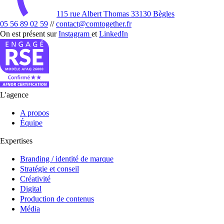
115 rue Albert Thomas 33130 Bègles
05 56 89 02 59
//
contact@comtogether.fr
On est présent sur
Instagram
et
LinkedIn
L'agence
A propos
Équipe
Expertises
Branding / identité de marque
Stratégie et conseil
Créativité
Digital
Production de contenus
Média