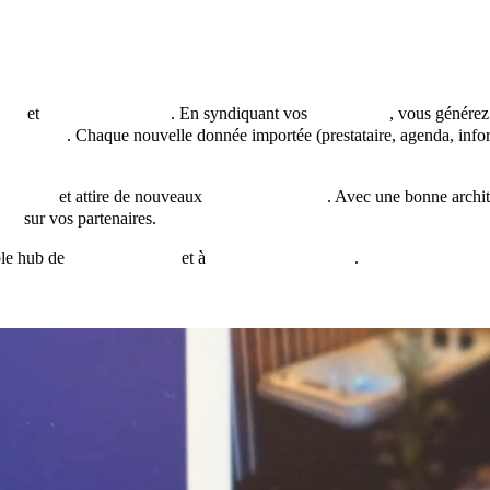
iale
et
marketing digital
. En syndiquant vos
flux JSON
, vous génére
recherche
. Chaque nouvelle donnée importée (prestataire, agenda, info
rketing
et attire de nouveaux
clients potentiels
. Avec une bonne archit
get
sur vos partenaires.
ble hub de
contenus utiles
et à
forte valeur ajoutée
.