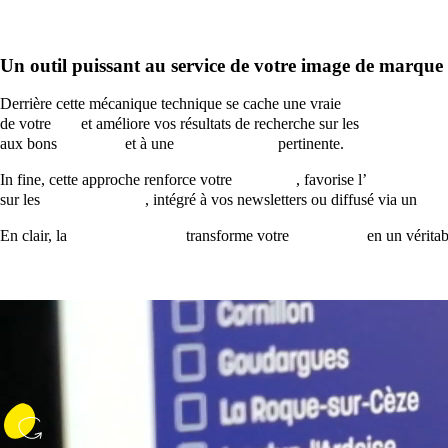
Un outil puissant au service de votre image de marque
Derrière cette mécanique technique se cache une vraie
stratégie éditor
de votre
site
et améliore vos résultats de recherche sur les
moteurs de 
aux bons
mots clés
et à une
rédaction web
pertinente.
In fine, cette approche renforce votre
notoriété
, favorise l’
inbound ma
sur les
médias sociaux
, intégré à vos newsletters ou diffusé via un
wid
En clair, la
syndication RSS
transforme votre
site vitrine
en un vérita