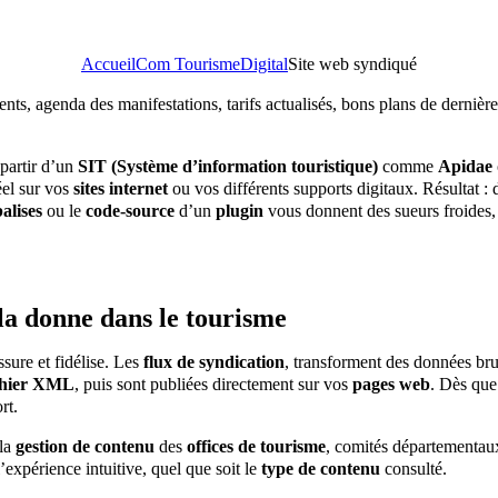
Accueil
Com Tourisme
Digital
Site web syndiqué
ents, agenda des manifestations, tarifs actualisés, bons plans de derni
partir d’un
SIT (Système d’information touristique)
comme
Apidae
éel sur vos
sites internet
ou vos différents supports digitaux. Résultat :
balises
ou le
code-source
d’un
plugin
vous donnent des sueurs froides, 
la donne dans le tourisme
ssure et fidélise. Les
flux de syndication
, transforment des données br
chier XML
, puis sont publiées directement sur vos
pages web
. Dès que 
rt.
 la
gestion de contenu
des
offices de tourisme
, comités départementaux
l’expérience intuitive, quel que soit le
type de contenu
consulté.