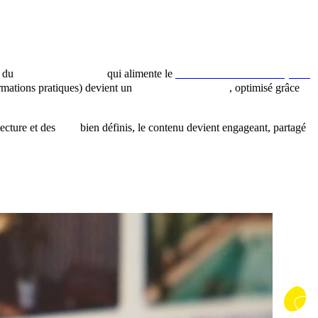
z du
contenu de qualité
qui alimente le
référencement naturel (SEO)
rmations pratiques) devient un
contenu stratégique
, optimisé grâce
ecture et des
tags
bien définis, le contenu devient engageant, partagé