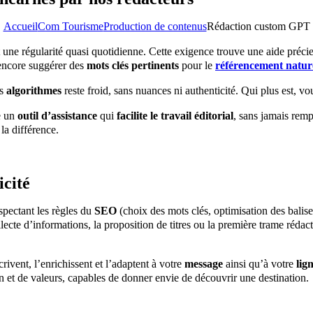
Accueil
Com Tourisme
Production de contenus
Rédaction custom GPT
une régularité quasi quotidienne. Cette exigence trouve une aide précie
 encore suggérer des
mots clés pertinents
pour le
référencement natur
es
algorithmes
reste froid, sans nuances ni authenticité. Qui plus est, 
e un
outil d’assistance
qui
facilite le travail éditorial
, sans jamais remp
la différence.
icité
spectant les règles du
SEO
(choix des mots clés, optimisation des balises
cte d’informations, la proposition de titres ou la première trame rédactio
ivent, l’enrichissent et l’adaptent à votre
message
ainsi qu’à votre
lig
 et de valeurs, capables de donner envie de découvrir une destination.