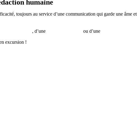
rédaction humaine
icacité, toujours au service d’une communication qui garde une âme et r
 de destination
, d’une
brochure groupe
ou d’une
newsletter touris
en excursion !