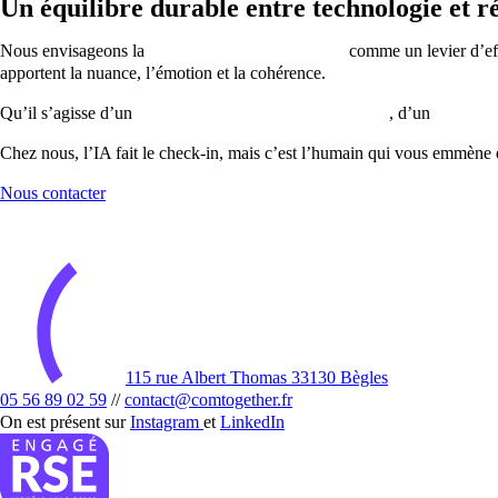
Un équilibre durable entre technologie et 
Nous envisageons la
rédaction assistée par l’IA
comme un levier d’eff
apportent la nuance, l’émotion et la cohérence.
Qu’il s’agisse d’un
texte SEO pour votre site internet
, d’un
magazine
Chez nous, l’IA fait le check-in, mais c’est l’humain qui vous emmène 
Nous contacter
115 rue Albert Thomas 33130 Bègles
05 56 89 02 59
//
contact@comtogether.fr
On est présent sur
Instagram
et
LinkedIn