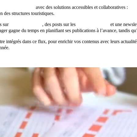
lanning éditorial
avec des solutions accessibles et collaboratives :
Tre
n des structures touristiques.
es sur
son site internet
, des posts sur les
réseaux sociaux
et une newslet
er gagne du temps en planifiant ses publications à l’avance, tandis q
re intégrés dans ce flux, pour enrichir vos contenus avec leurs actualité
nnée.