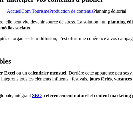
Accueil
Com Tourisme
Production de contenus
Planning éditorial
elle peut vite devenir source de stress. La solution : un
planning édi
s
médias sociaux
.
tés et organiser leur diffusion, c’est offrir une cohérence à vos campag
bles
er Excel
ou un
calendrier mensuel
. Derrière cette apparence peu sexy,
 intégrons tous les éléments influents : festivals,
jours fériés
,
vacances 
lobale, intégrant
SEO
,
référencement naturel
et
content marketing
p