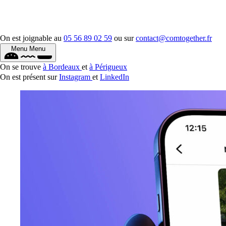
On est joignable au
05 56 89 02 59
ou sur
contact@comtogether.fr
Menu
Menu
On se trouve
à Bordeaux
et
à Périgueux
On est présent sur
Instagram
et
LinkedIn