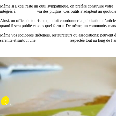
Même si Excel reste un outil sympathique, on préfère construire votre
p
intégrés à
WordPress
via des plugins. Ces outils s’adaptent au quotidie
Ainsi, un office de tourisme qui doit coordonner la publication d’articl
quand il sera publié et sous quel format. De même, un community manag
Même vos sociopros (hôteliers, restaurateurs ou associations) peuvent êt
sérénité et surtout une
stratégie éditoriale
respectée tout au long de l’a