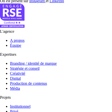
On est présent sur
Instagram
et
LinkedIn
L'agence
A propos
Équipe
Expertises
Branding / identité de marque
Stratégie et conseil
Créativité
Digital
Production de contenus
Média
Projets
Institutionnel
Privé