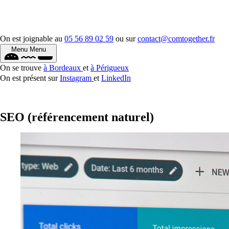
On est joignable au
05 56 89 02 59
ou sur
contact@comtogether.fr
Menu
Menu
On se trouve
à Bordeaux
et
à Périgueux
On est présent sur
Instagram
et
LinkedIn
SEO (référencement naturel)