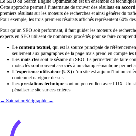
Le
SEO
ou Search Engine Optimization est un ensemble de techniques
Cette approche permet à l’internaute de trouver des résultats
en accord
premiers résultats sur les moteurs de recherches et ainsi générer du trafic
Pour exemple, les trois premiers résultats affichés représentent 60% des 
Pour qu’un SEO soit performant, il faut guider les moteurs de recherches 
experts en SEO utilisent de nombreux procédés pour se faire comprendre
Le contenu textuel
, qui est la source principale de référencemen
seulement aux paragraphes de la page mais prend en compte les tit
Les mots-clés
sont le sésame du SEO. Ils permettent de faire com
mots-clés sont souvent associés à un champ sémantique permettant
L’expérience utilisateur (UX)
d’un site est aujourd’hui un critè
contenu et naviguer dessus.
Les prestations technique
sont un peu en lien avec l’UX. Un site
pénaliser le site sur ces critères.
← Saturation
Sérigraphie →