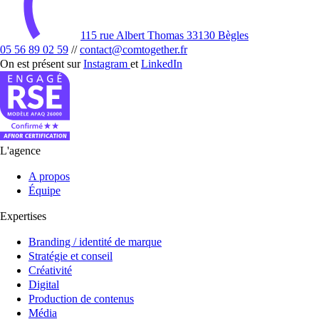
115 rue Albert Thomas 33130 Bègles
05 56 89 02 59
//
contact@comtogether.fr
On est présent sur
Instagram
et
LinkedIn
L'agence
A propos
Équipe
Expertises
Branding / identité de marque
Stratégie et conseil
Créativité
Digital
Production de contenus
Média