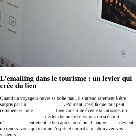
L’emailing dans le tourisme : un levier qui
crée du lien
Quand un voyageur ouvre sa boîte mail, il s’attend rarement à être
surpris par un
emailing tourisme
. Pourtant, c’est là que tout peut
commencer : une
newsletter
bien construite éveille la curiosité, un
mailing promotionnel
déclenche une réservation, un scénario
d’
automation
entretient le lien après un séjour. Chaque
email
devient
un rendez-vous qui marque l’esprit et nourrit la relation avec vos
visiteurs.