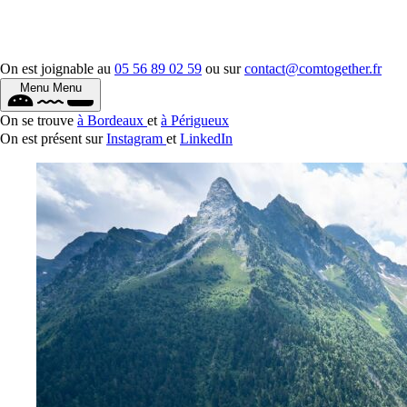
On est joignable au
05 56 89 02 59
ou sur
contact@comtogether.fr
Menu
Menu
On se trouve
à Bordeaux
et
à Périgueux
On est présent sur
Instagram
et
LinkedIn