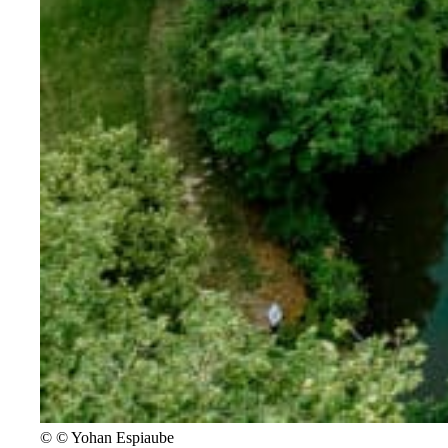
©
© Yohan Espiaube