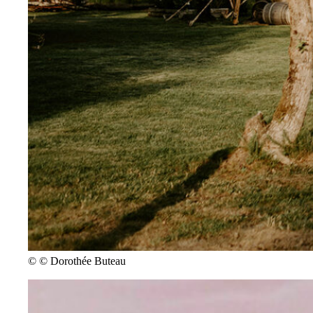
©
© Dorothée Buteau