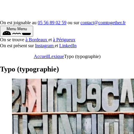
On est joignable au
05 56 89 02 59
ou sur
contact@comtogether.fr
Menu
Menu
On se trouve
à Bordeaux
et
à Périgueux
On est présent sur
Instagram
et
LinkedIn
Accueil
Lexique
Typo (typographie)
Typo (typographie)