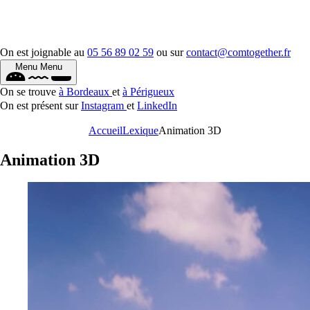
On est joignable au
05 56 89 02 59
ou sur
contact@comtogether.fr
Menu
Menu
On se trouve
à Bordeaux
et
à Périgueux
On est présent sur
Instagram
et
LinkedIn
Accueil
Lexique
Animation 3D
Animation 3D