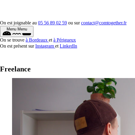
On est joignable au
05 56 89 02 59
ou sur
contact@comtogether.fr
Menu
Menu
On se trouve
à Bordeaux
et
à Périgueux
On est présent sur
Instagram
et
LinkedIn
Freelance