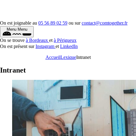
On est joignable au
05 56 89 02 59
ou sur
contact@comtogether.fr
Menu
Menu
On se trouve
à Bordeaux
et
à Périgueux
On est présent sur
Instagram
et
LinkedIn
Accueil
Lexique
Intranet
Intranet