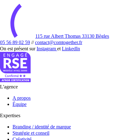
115 rue Albert Thomas 33130 Bègles
05 56 89 02 59
//
contact@comtogether.fr
On est présent sur
Instagram
et
LinkedIn
L'agence
A propos
Équipe
Expertises
Branding / identité de marque
Stratégie et conseil
Créativité