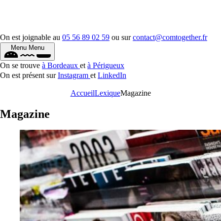
On est joignable au
05 56 89 02 59
ou sur
contact@comtogether.fr
Menu
Menu
On se trouve
à Bordeaux
et
à Périgueux
On est présent sur
Instagram
et
LinkedIn
Accueil
Lexique
Magazine
Magazine