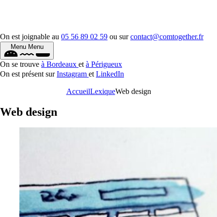
On est joignable au
05 56 89 02 59
ou sur
contact@comtogether.fr
Menu
Menu
On se trouve
à Bordeaux
et
à Périgueux
On est présent sur
Instagram
et
LinkedIn
Accueil
Lexique
Web design
Web design