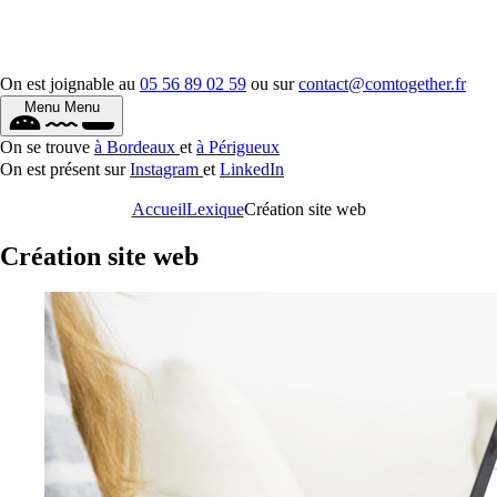
On est joignable au
05 56 89 02 59
ou sur
contact@comtogether.fr
Menu
Menu
On se trouve
à Bordeaux
et
à Périgueux
On est présent sur
Instagram
et
LinkedIn
Accueil
Lexique
Création site web
Création site web