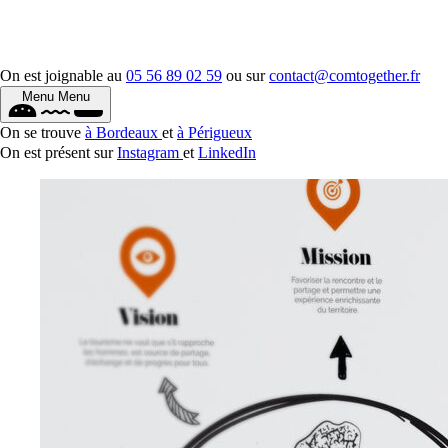
On est joignable au
05 56 89 02 59
ou sur
contact@comtogether.fr
Menu
Menu
On se trouve
à Bordeaux
et
à Périgueux
On est présent sur
Instagram
et
LinkedIn