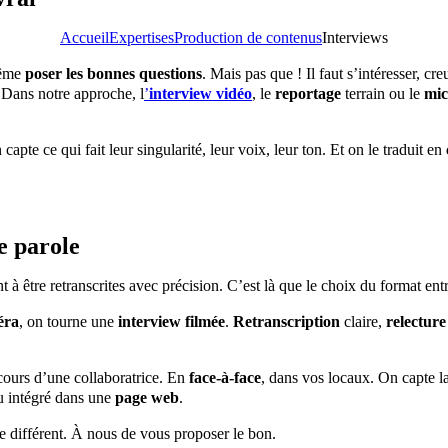
Accueil
Expertises
Production de contenus
Interviews
même
poser les bonnes questions
. Mais pas que ! Il faut s’intéresser, cre
 Dans notre approche, l
’
interview vidéo
, le
reportage
terrain ou le
mic
apte ce qui fait leur singularité, leur voix, leur ton. Et on le traduit en
e parole
à être retranscrites avec précision. C’est là que le choix du format entr
éra
, on tourne une
interview filmée
.
Retranscription
claire,
relecture
cours d’une collaboratrice. En
face-à-face
, dans vos locaux. On capte la
ou intégré dans une
page web
.
re différent. À nous de vous proposer le bon.