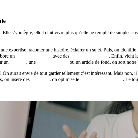
ale
e
. Elle s’y intègre, elle la fait vivre plus qu’elle ne remplit de simples
 une expertise, raconter une histoire, éclairer un sujet. Puis, on identifie
labore un
guide d’entretien
avec des
questions ouvertes
. Enfin, vient l
our un
portrait
, une
retranscription
ou un article de fond, on sort notr
 On aurait envie de tout garder tellement c’est intéressant. Mais non, il f
es, on insère des
mots-clés
, on optimise le
contenu pour le web
. Le tou