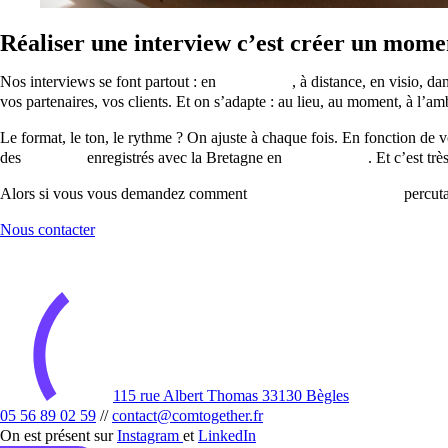
Réaliser une interview c’est créer un mom
Nos interviews se font partout : en
face-à-face
, à distance, en visio, d
vos partenaires, vos clients. Et on s’adapte : au lieu, au moment, à l’am
Le format, le ton, le rythme ? On ajuste à chaque fois. En fonction de 
des
podcasts
enregistrés avec la Bretagne en
arrière-plan
. Et c’est tr
Alors si vous vous demandez comment
réaliser des interviews
percutan
Nous contacter
115 rue Albert Thomas 33130 Bègles
05 56 89 02 59
//
contact@comtogether.fr
On est présent sur
Instagram
et
LinkedIn