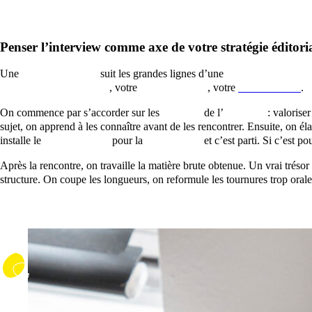
Penser l’interview comme axe de votre stratégie éditori
Une
bonne interview
suit les grandes lignes d’une
stratégie éditorial
communication digitale
, votre
référencement
, votre
contenu SEO
.
On commence par s’accorder sur les
objectifs
de l’
entrevue
: valoriser
sujet, on apprend à les connaître avant de les rencontrer. Ensuite, on é
installe le
micro-cravate
pour la
prise de son
et c’est parti. Si c’est p
Après la rencontre, on travaille la matière brute obtenue. Un vrai trésor !
structure. On coupe les longueurs, on reformule les tournures trop oral