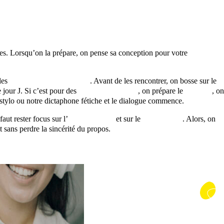
 cases. Lorsqu’on la prépare, on pense sa conception pour votre
 les
personnes à interviewer
. Avant de les rencontrer, on bosse sur le
e jour J. Si c’est pour des
interviews filmées
, on prépare le
cadrage
, on
e stylo ou notre dictaphone fétiche et le dialogue commence.
aut rester focus sur l’
objectif initial
et sur le
format final
. Alors, on
t sans perdre la sincérité du propos.