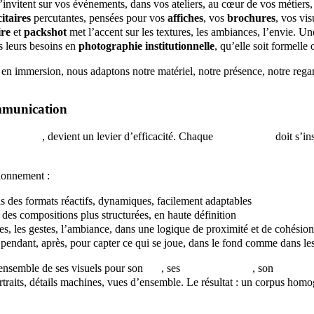
’invitent sur vos événements, dans vos ateliers, au cœur de vos métiers, 
itaires
percutantes, pensées pour vos
affiches
, vos
brochures
, vos vis
ire
et
packshot
met l’accent sur les textures, les ambiances, l’envie. U
s leurs besoins en
photographie institutionnelle
, qu’elle soit formelle
en immersion, nous adaptons notre matériel, notre présence, notre regard
ommunication
 visuelle
, devient un levier d’efficacité. Chaque
prise de vue
doit s’in
ionnement :
ons des formats réactifs, dynamiques, facilement adaptables
 des compositions plus structurées, en haute définition
es, les gestes, l’ambiance, dans une logique de proximité et de cohésion
pendant, après, pour capter ce qui se joue, dans le fond comme dans les
’ensemble de ses visuels pour son
site
, ses
fiches produits
, son
Intrane
rtraits, détails machines, vues d’ensemble. Le résultat : un corpus homog