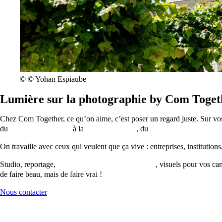
©
© Yohan Espiaube
Lumière sur la photographie by Com Toget
Chez Com Together, ce qu’on aime, c’est poser un regard juste. Sur vo
du
portrait corporate
à la
photo culinaire
, du
reportage événementi
On travaille avec ceux qui veulent que ça vive : entreprises, institution
Studio, reportage,
photo pour votre site internet
, visuels pour vos c
de faire beau, mais de faire vrai !
Nous contacter