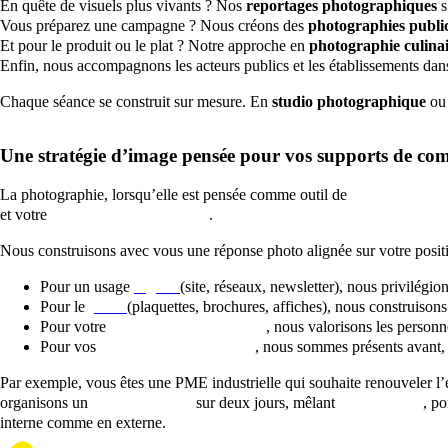
En quête de visuels plus vivants ? Nos
reportages photographiques
s
Vous préparez une campagne ? Nous créons des
photographies public
Et pour le produit ou le plat ? Notre approche en
photographie culina
Enfin, nous accompagnons les acteurs publics et les établissements dan
Chaque séance se construit sur mesure. En
studio photographique
ou 
Une stratégie d’image pensée pour vos supports de c
La photographie, lorsqu’elle est pensée comme outil de
communication
et votre
plan de communication
.
Nous construisons avec vous une réponse photo alignée sur votre posit
Pour un usage
digital
(site, réseaux, newsletter), nous privilégi
Pour le
print
(plaquettes, brochures, affiches), nous construisons
Pour votre
communication interne
, nous valorisons les personn
Pour vos
actions événementielles
, nous sommes présents avant, 
Par exemple, vous êtes une PME industrielle qui souhaite renouveler l
organisons un
shooting photo
sur deux jours, mêlant
photo studio
, po
interne comme en externe.