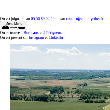
On est joignable au
05 56 89 02 59
ou sur
contact@comtogether.fr
Menu
Menu
On se trouve
à Bordeaux
et
à Périgueux
On est présent sur
Instagram
et
LinkedIn