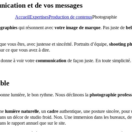
nication et de vos messages
Accueil
Expertises
Production de contenus
Photographie
graphies
qui résonnent avec
votre image de marque
. Pas juste de
bel
ue vous êtes, avec justesse et sincérité. Portraits d’équipe,
shooting p
sur ce que vous avez à dire.
 donne à voir votre
communication
de façon juste. En toute simplicité
ble
 bonne lumière, le bon rythme. Nous déclinons la
photographie profess
une
lumière naturelle
, un
cadre
authentique, une posture sincère, pour
dans un décor de studio froid. Non. Une immersion dans les bureaux, d
ns le rapport annuel que sur le site.