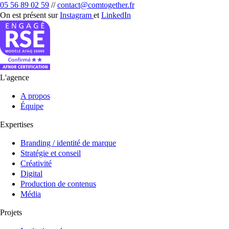
05 56 89 02 59
//
contact@comtogether.fr
On est présent sur
Instagram
et
LinkedIn
L'agence
A propos
Équipe
Expertises
Branding / identité de marque
Stratégie et conseil
Créativité
Digital
Production de contenus
Média
Projets