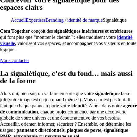
espaces clairs
Accueil
Expertises
Branding / identité de marque
Signalétique
Com Together
conçoit des
signalétiques intérieures et extérieures
qui font plus que “montrer le chemin” : elles traduisent votre
identité
visuelle
, valorisent vos espaces, et accompagnent vos visiteurs en toute
logique.
Nous contacter
La signalétique, c’est du fond… mais aussi
de la forme
Alors oui, bien sûr, on va faire en sorte que votre
signalétique
fasse
joli (votre image est en jeu quand même !). Mais ce n’est pas tout. Il
faut que chaque panneau porte votre
identité
. Alors, dans notre
agence
de communication
, chaque projet commence par une découverte
globale de votre univers et une écoute attentive de vos besoins.
Accueillir, orienter, informer, sécuriser ? Ensemble, on détermine les
usages :
panneaux directionnels
,
plaques de porte
,
signalétique
PMR
,
vitrophanie
ou
marquage au sol
.