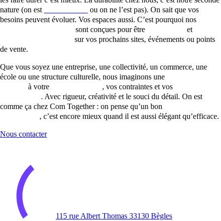
nature (on est
labellisé RSE
ou on ne l’est pas). On sait que vos
besoins peuvent évoluer. Vos espaces aussi. C’est pourquoi nos
solutions signalétiques
sont conçues pour être
modulables
et
facilement déclinables
sur vos prochains sites, événements ou points
de vente.
Que vous soyez une entreprise, une collectivité, un commerce, une
école ou une structure culturelle, nous imaginons une
signalétique
adaptée
à votre
identité visuelle
, vos contraintes et vos
supports
publicitaires
. Avec rigueur, créativité et le souci du détail. On est
comme ça chez Com Together : on pense qu’un bon
panneau
directionnel
, c’est encore mieux quand il est aussi élégant qu’efficace.
Nous contacter
115 rue Albert Thomas 33130 Bègles