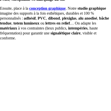
Ensuite, place à la
conception graphique
. Notre
studio graphique
imagine des supports à la fois esthétiques, durables et 100 %
personnalisés :
adhésif
,
PVC
,
dibond
,
plexiglas
,
alu anodisé
,
bâche
tendue
,
totem lumineux
ou
lettres en relief
… On adapte les
matériaux
à vos contraintes (lieux publics,
intempéries
, haute
fréquentation) pour garantir une
signalétique claire
, visible et
conforme.
D
p
Po
co
C
Une signalisation pensée pour l’expérience
pr
utilisateur
ré
Une
signalisation
bien pensée, c’est exactement l’inverse. Grâce
To
à une
charte signalétique
claire, des
supports de
vo
communication
cohérents (du
panneau extérieur
à la
plaque
lu
de porte
) et des
visuels
lisibles sur tous formats, vos espaces