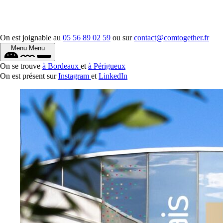
On est joignable au
05 56 89 02 59
ou sur
contact@comtogether.fr
Menu
Menu
On se trouve
à Bordeaux
et
à Périgueux
On est présent sur
Instagram
et
LinkedIn