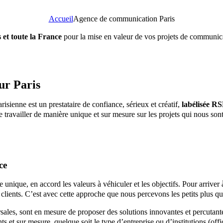
Accueil
Agence de communication Paris
et toute la France
pour la mise en valeur de vos projets de communica
ur Paris
arisienne est un prestataire de confiance, sérieux et créatif,
labélisée R
travailler de manière unique et sur mesure sur les projets qui nous so
ce
e unique, en accord les valeurs à véhiculer et les objectifs. Pour arriver
clients. C’est avec cette approche que nous percevons les petits plus qui
sales, sont en mesure de proposer des solutions innovantes et percutan
s et sur mesure, quelque soit le type d’entreprise ou d’institutions (offi