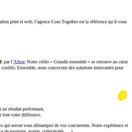
tion print et web, l’agence Com Together est la référence qu’il vous
SE
par l’
Afnor
. Notre crédo « Grandir ensemble » se retrouve au cœur
nt confiés. Ensemble, nous concevons des solutions innovantes pour
 à un résultat performant,
l’agence de communication Com Together
 font votre différence.
tes qui seront vous démarquer de vos concurrents. Notre expérience et
ce de tourisme, mairie, collectivités, …).